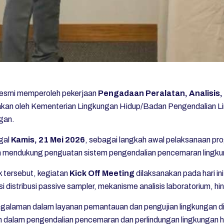
resmi memperoleh pekerjaan
Pengadaan Peralatan, Analisis,
akan oleh
Kementerian Lingkungan Hidup/Badan Pengendalian L
gan.
gal
Kamis,
21 Mei 2026
, sebagai langkah awal pelaksanaan pr
lam mendukung penguatan sistem pengendalian pencemaran lingkun
k tersebut, kegiatan
Kick Off Meeting
dilaksanakan pada hari in
 distribusi passive sampler, mekanisme analisis laboratorium, h
galaman dalam layanan pemantauan dan pengujian lingkungan di 
dalam pengendalian pencemaran dan perlindungan lingkungan hid