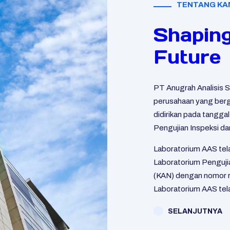
TENTANG KA
Shapin
Future
PT Anugrah Analisis 
perusahaan yang berge
didirikan pada tangga
Pengujian Inspeksi dan
Laboratorium AAS tel
Laboratorium Pengujia
(KAN) dengan nomor r
Laboratorium AAS tel
SELANJUTNYA