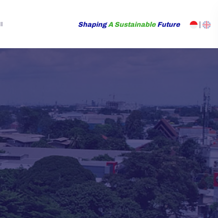
Shaping
A Sustainable
Future
|
I