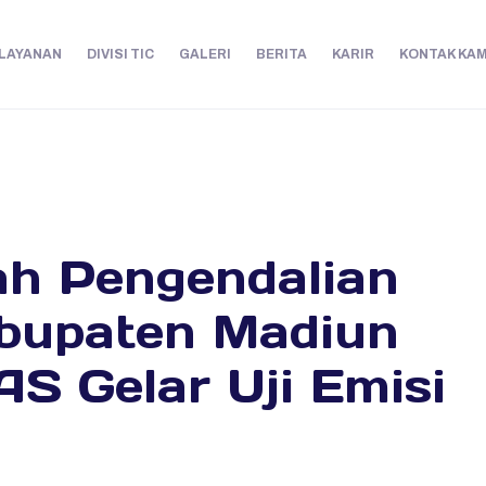
LAYANAN
DIVISI TIC
GALERI
BERITA
KARIR
KONTAK KAM
h Pengendalian
abupaten Madiun
S Gelar Uji Emisi