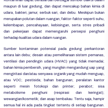
Kontaminan dapat berasal dari berbagai sumber baik di dalam
maupun di luar gedung, dan dapat mencakup bahan kimia di
udara, bakteri, jamur, serbuk sari, dan debu. Meskipun bukan
merupakan polutan dalam ruangan, faktor-faktor seperti suhu,
kelembapan, pencahayaan, kebisingan, serta stres pribadi
dan pekerjaan dapat memengaruhi persepsi penghuni
terhadap kualitas udara dalam ruangan.
Sumber kontaminan potensial pada gedung perkantoran
antara lain debu; desain atau pemeliharaan sistem pemanas,
ventilasi dan pendingin udara (HVAC) yang tidak memadai;
bahan kimia pembersih, yang mungkin mengandung uap yang
mengiritasi dan/atau senyawa organik yang mudah menguap,
atau VOC; pestisida; bahan bangunan; peralatan kantor
seperti mesin fotokopi dan printer; perabot; sisa
metabolisme penghuni (respirasi dan keringat);
wewangian/kosmetik; dan asap tembakau. Tentu saja, hampir
semua hal ini ada pada tingkat tertentu di setiap bangunan.